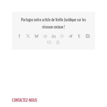
Partagez notre article de Veille Juridique sur les
réseaux sociaux !
Facebook
X
Bluesky
Reddit
LinkedIn
WhatsApp
Telegram
Tumblr
Xing
Email
Copy
Link
CONTACTEZ-NOUS