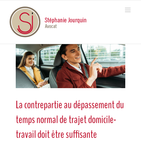
Skip
to
content
View
Larger
Image
La contrepartie au dépassement du
temps normal de trajet domicile-
travail doit être suffisante