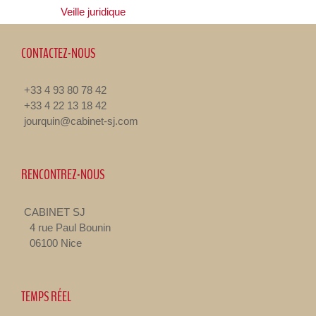
Veille juridique
CONTACTEZ-NOUS
+33 4 93 80 78 42
+33 4 22 13 18 42
jourquin@cabinet-sj.com
RENCONTREZ-NOUS
CABINET SJ
4 rue Paul Bounin
06100 Nice
TEMPS RÉEL