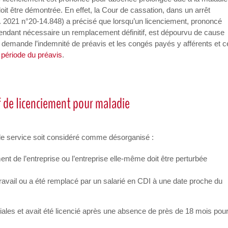
oit être démontrée. En effet, la Cour de cassation, dans un arrêt
 2021 n°20-14.848) a précisé que lorsqu’un licenciement, prononcé
rendant nécessaire un remplacement définitif, est dépourvu de cause
 le demande l’indemnité de préavis et les congés payés y afférents et c
a période du préavis
.
f de licenciement pour maladie
e le service soit considéré comme désorganisé :
ent de l’entreprise ou l’entreprise elle-même doit être perturbée
travail ou a été remplacé par un salarié en CDI à une date proche du
iales et avait été licencié après une absence de près de 18 mois pou