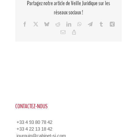
Partagez notre article de Veille Juridique sur les
réseaux sociaux !
Facebook
X
Bluesky
Reddit
LinkedIn
WhatsApp
Telegram
Tumblr
Xing
Email
Copy
Link
CONTACTEZ-NOUS
+33 4 93 80 78 42
+33 4 22 13 18 42
jourquin@cabinet-sj.com