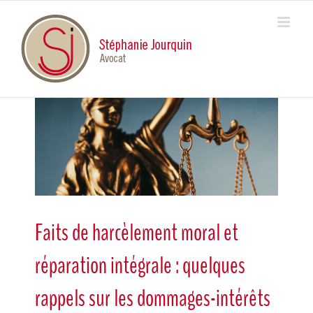
Skip
to
content
View
Larger
Image
Faits de harcèlement moral et
réparation intégrale : quelques
rappels sur les dommages-intérêts