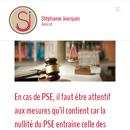
Skip
to
content
View
Larger
Image
En cas de PSE, il faut être attentif
aux mesures qu’il contient car la
nullité du PSE entraîne celle des