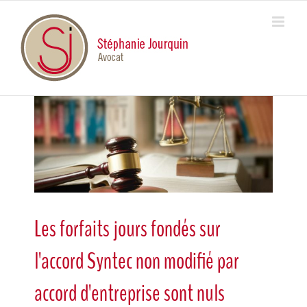
Skip
to
content
View
Larger
Image
Les forfaits jours fondés sur
l'accord Syntec non modifié par
accord d'entreprise sont nuls