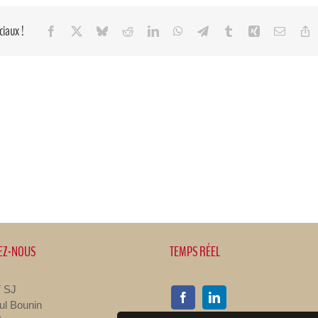
ciaux !
Facebook
X
Bluesky
Reddit
LinkedIn
WhatsApp
Telegram
Tumblr
Xing
Email
C
L
EZ-NOUS
TEMPS RÉEL
 SJ
ul Bounin