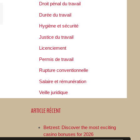
Droit pénal du travail
opy
Durée du travail
ink
Hygiène et sécurité
Justice du travail
Licenciement
Permis de travail
Rupture conventionnelle
Salaire et rémunération
Veille juridique
ARTICLE RÉCENT
Betzest: Discover the most exciting
casino bonuses for 2026